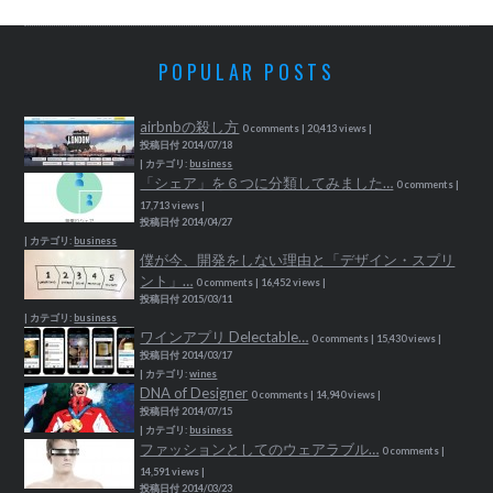
POPULAR POSTS
airbnbの殺し方
0 comments
|
20,413 views
|
投稿日付 2014/07/18
|
カテゴリ:
business
「シェア」を６つに分類してみました…
0 comments
|
17,713 views
|
投稿日付 2014/04/27
|
カテゴリ:
business
僕が今、開発をしない理由と「デザイン・スプリ
ント」…
0 comments
|
16,452 views
|
投稿日付 2015/03/11
|
カテゴリ:
business
ワインアプリ Delectable…
0 comments
|
15,430 views
|
投稿日付 2014/03/17
|
カテゴリ:
wines
DNA of Designer
0 comments
|
14,940 views
|
投稿日付 2014/07/15
|
カテゴリ:
business
ファッションとしてのウェアラブル…
0 comments
|
14,591 views
|
投稿日付 2014/03/23