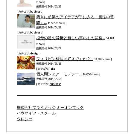
views
|
投稿日付 2014/03/23
|
カテゴリ:
business
簡単に起業のアイデアが手に入る「魔法の質
問」…
14,584 views
|
投稿日付 2014/04/28
|
カテゴリ:
business
祖母の足の骨折と新しい車いすの開発…
14,181
views
|
投稿日付 2014/09/04
|
カテゴリ:
design
フィリピン料理は好きですか？…
14,099 views
|
投稿日付 2014/08/18
|
カテゴリ:
joke
個人間シェア モノシー…
14,050 views
|
投稿日付 2014/04/04
|
カテゴリ:
business
株式会社プライメッジ
ミーオンブック
ハウマイツ・スクール
ウレシー