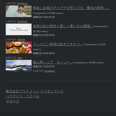
|
カテゴリ:
business
簡単に起業のアイデアが手に入る「魔法の質問」…
0 comments
|
14,584 views
|
投稿日付 2014/04/28
|
カテゴリ:
business
祖母の足の骨折と新しい車いすの開発…
0 comments
|
14,181 views
|
投稿日付 2014/09/04
|
カテゴリ:
design
フィリピン料理は好きですか？…
0 comments
|
14,101
views
|
投稿日付 2014/08/18
|
カテゴリ:
joke
個人間シェア モノシー…
0 comments
|
14,050 views
|
投稿日付 2014/04/04
|
カテゴリ:
business
株式会社プライメッジ
ミーオンブック
ハウマイツ・スクール
マホーゴ