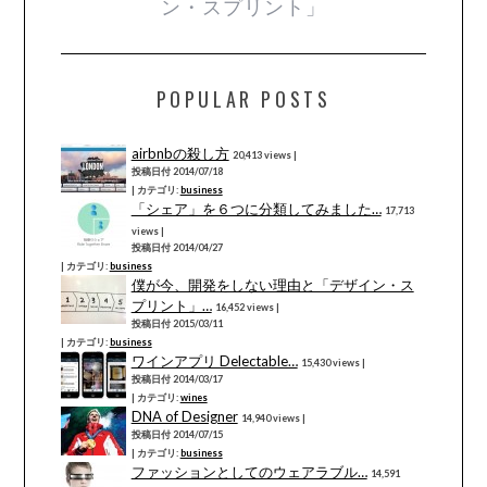
ン・スプリント」
POPULAR POSTS
airbnbの殺し方
20,413 views
|
投稿日付 2014/07/18
|
カテゴリ:
business
「シェア」を６つに分類してみました…
17,713
views
|
投稿日付 2014/04/27
|
カテゴリ:
business
僕が今、開発をしない理由と「デザイン・ス
プリント」…
16,452 views
|
投稿日付 2015/03/11
|
カテゴリ:
business
ワインアプリ Delectable…
15,430 views
|
投稿日付 2014/03/17
|
カテゴリ:
wines
DNA of Designer
14,940 views
|
投稿日付 2014/07/15
|
カテゴリ:
business
ファッションとしてのウェアラブル…
14,591